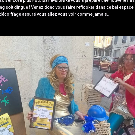
 soit encore plus Fou, Marie-MoNike vous a préparé une nouvelle mi
ing soit dingue ! Venez donc vous faire reflooker dans ce bel espace
 décoiffage assuré vous allez vous voir comme jamais...