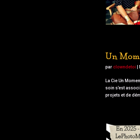
Un Mome
par
clowndetoi
|
La Cie Un Moment
soin s’est assoc
projets et de dém