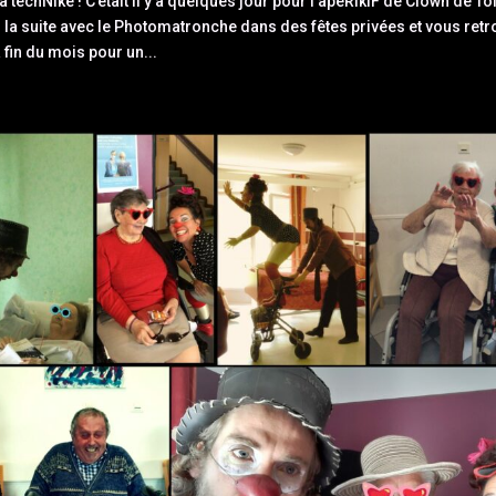
 techNike ! C’était il y a quelques jour pour l’apéRikiF de Clown de To
 la suite avec le Photomatronche dans des fêtes privées et vous retr
 fin du mois pour un...