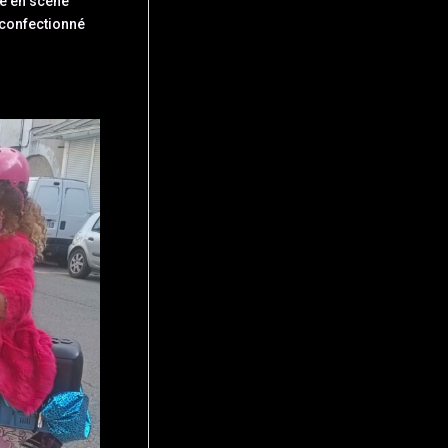
se en scène
 confectionné