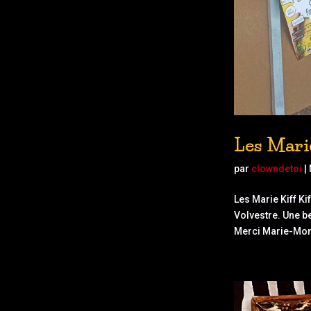
Les Marie
par
clowndetoi
|
Les Marie Kiff Ki
Volvestre. Une be
Merci Marie-Moni