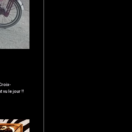
Croix-
 vu le jour !!