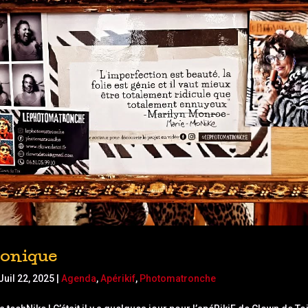
onique
Juil 22, 2025
|
Agenda
,
Apérikif
,
Photomatronche