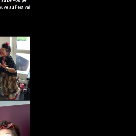
i au Le Poulpe
ouve au Festival