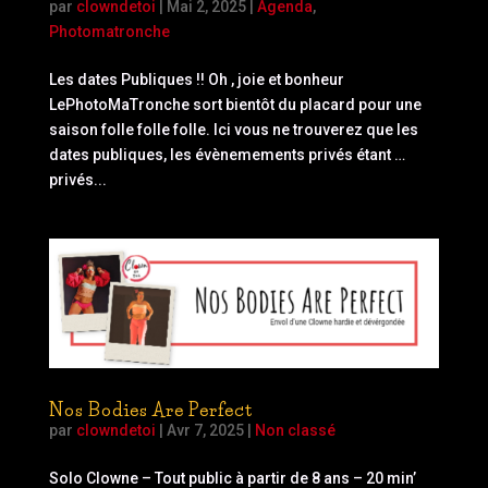
par
clowndetoi
|
Mai 2, 2025
|
Agenda
,
Photomatronche
Les dates Publiques !! Oh , joie et bonheur
LePhotoMaTronche sort bientôt du placard pour une
saison folle folle folle. Ici vous ne trouverez que les
dates publiques, les évènemements privés étant …
privés...
Nos Bodies Are Perfect
par
clowndetoi
|
Avr 7, 2025
|
Non classé
Solo Clowne – Tout public à partir de 8 ans – 20 min’