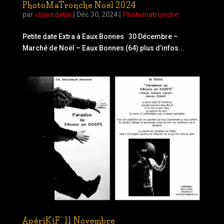
PhotoMaTronche Noël 2024
par
clowndetoi
|
Déc 30, 2024
|
Photomatronche
Petite date Extra à Eaux Bonnes 30 Décembre –
Marché de Noël – Eaux Bonnes (64) plus d’infos...
ApériKiF’ 11 Novembre