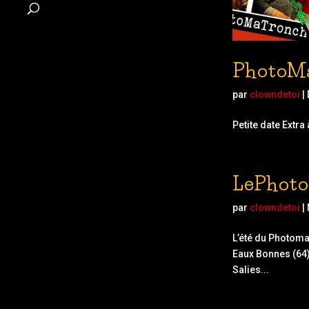
PhotoMa
par
clowndetoi
|
Petite date Extr
LePhoto
par
clowndetoi
|
L’été du Photoma
Eaux Bonnes (64) 
Salies...