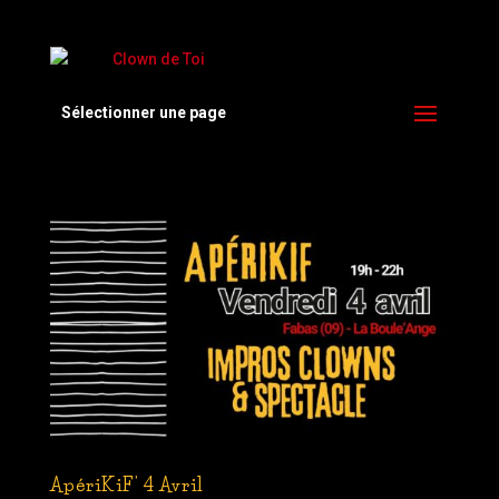
Sélectionner une page
ApériKiF’ 4 Avril